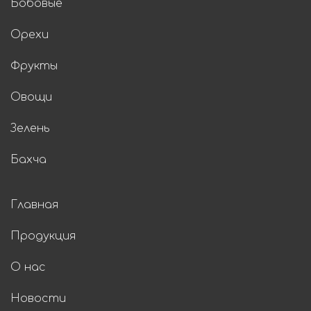
человека. Пищевая
Бобовые
ценность: белки – 16 г,
жиры – 61 г, углеводы – 11
Орехи
г.
Происхождение
Узбекистан
Фрукты
Овощи
Гост/ISO
Имеется
Зелень
Без
Макс заказ
ограничения
Бахча
Доставка
30 дней
Главная
Продукция
О нас
Новости