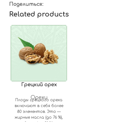
Поделиться:
Related products
Грецкий орех
Орехи
Плоды грецкого ореха
включают в себя более
80 элементов. Это —
жирные масла (до 76 %),
белки (до 21 %),
углеводы (до 7 %),
витамины А, К, Е, D, С, P,