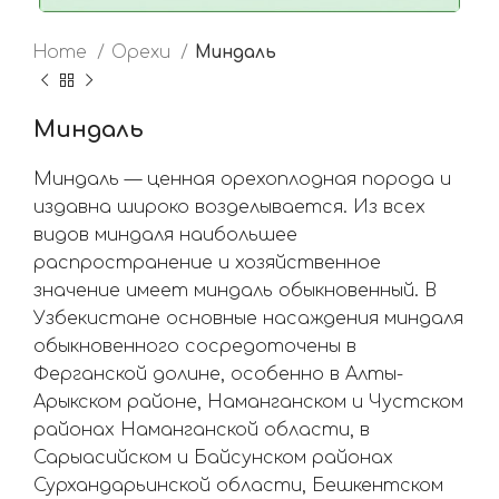
Home
Орехи
Миндаль
Миндаль
Миндаль — ценная орехоплодная порода и
издавна широко возделывается. Из всех
видов миндаля наибольшее
распространение и хозяйственное
значение имеет миндаль обыкновенный. В
Узбекистане основные насаждения миндаля
обыкновенного сосредоточены в
Ферганской долине, особенно в Алты-
Арыкском районе, Наманганском и Чустском
районах Наманганской области, в
Сарыасийском и Байсунском районах
Сурхандарьинской области, Бешкентском