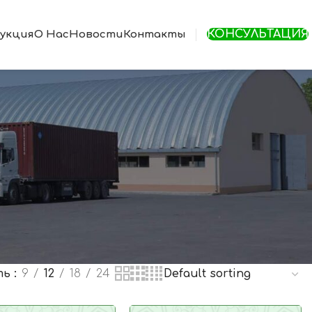
КОНСУЛЬТАЦИЯ
укция
О Нас
Новости
Контакты
ть
9
12
18
24