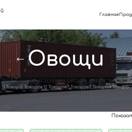
ой
Главная
Прод
Овощи
БАХЧА
БОБОВЫЕ
ЗЕЛЕНЬ
ОВОЩИ
ОРЕХИ
ФРУКТЫ
1 Товар
12 Товаров
12 Товаров
7 Товаров
2 Товара
4 Товара
Показа