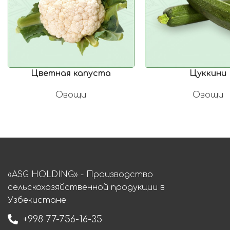
Цветная капуста
Цуккини
Овощи
Овощи
«ASG HOLDING» - Производство
сельскохозяйственной продукции в
Узбекистане
+998 77-756-16-35