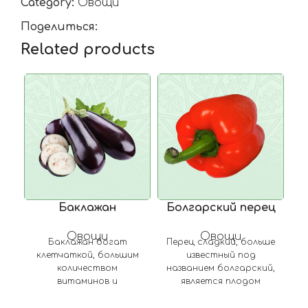
Category:
Овощи
Поделиться:
Related products
Баклажан
Болгарский перец
Овощи
Овощи
Баклажан богат
Перец сладкий, больше
клетчаткой, большим
известный под
количеством
названием болгарский,
витаминов и
является плодом
минералов.
овощного
Калорийность сырого
травянистого
с