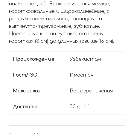
пигментацией. Верхние листья мелкие,
короткоовальные и широколинейные, с
ровным краем или ланцетовидные и
вытянуто-треугольные, зубчатые.
Цветочные кисти густые, от очень
коротких (3 см) до длинных (свыше 15 см).
Происхождение
Узбекистан
Гост/ISO
Имеется
Макс заказ
Без ограничения
Доставка
30 дней