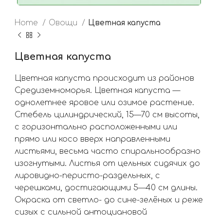
Home
Овощи
Цветная капуста
Цветная капуста
Цветная капуста происходит из районов
Средиземноморья. Цветная капуста —
однолетнее яровое или озимое растение.
Стебель цилиндрический, 15—70 см высоты,
с горизонтально расположенными или
прямо или косо вверх направленными
листьями, весьма часто спиральнообразно
изогнутыми. Листья от цельных сидячих до
лировидно-перисто-раздельных, с
черешками, достигающими 5—40 см длины.
Окраска от светло- до сине-зелёных и реже
сизых с сильной антоциановой