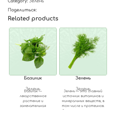
Category:
Зелень
Поделиться:
Related products
Базилик
Зелень
Зелень
Зелень
Базилик —
Зелень — это главный
лекарственное
источник витаминов и
растение и
минеральных веществ, в
замечательная
том числе и протеинов.
в
приправа,
В зелени отсутствуют
обладающая приятным
лишь три элемента из